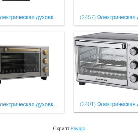
(2462) Электрическая духовкаOLM-KXB003（7）
(2414) Электрическая духовкаOLM-KXB003（5）
Скрипт
Piwigo