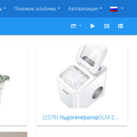
ь
Похожие альбомы
Авторизация
(2578) ЛьдогенераторOLM-ZBB001(4)