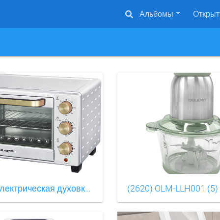
Альбомы
Открыт
(2620) OLM-LLH001 (5)
(2632) Электрическая духовкаOLM-KXB003