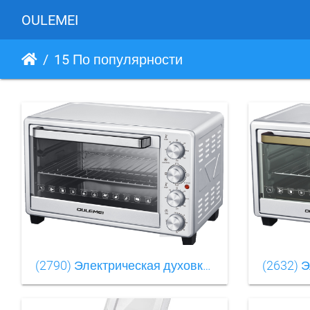
OULEMEI
15 По популярности
(2790) Электрическая духовкаOLM-KXB003（2）