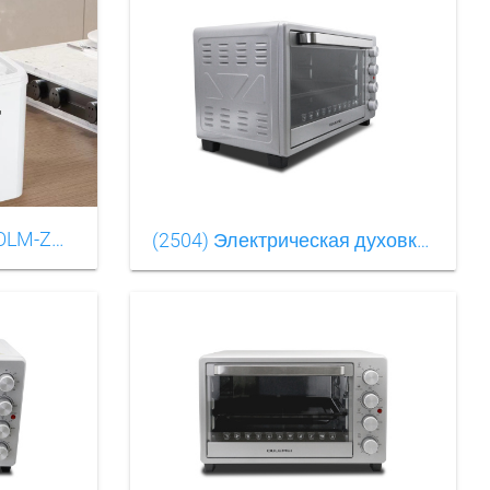
(2534) ЛьдогенераторOLM-ZBB001(2)
(2504) Электрическая духовкаOLM-KXB003（17）