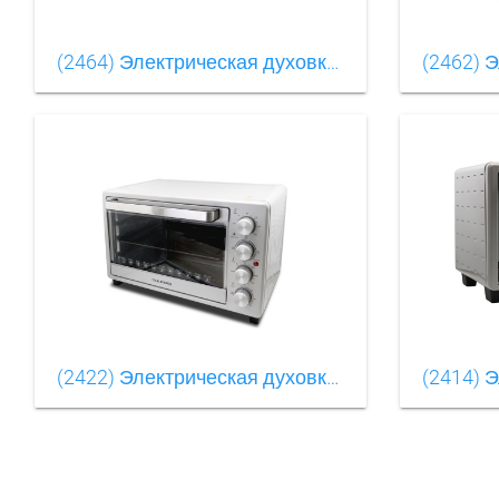
(2464) Электрическая духовкаOLM-KXB003（12）
(2422) Электрическая духовкаOLM-KXB003（15）