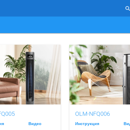
FQ005
OLM-NFQ006
ия
Видео
Инструкция
Ви