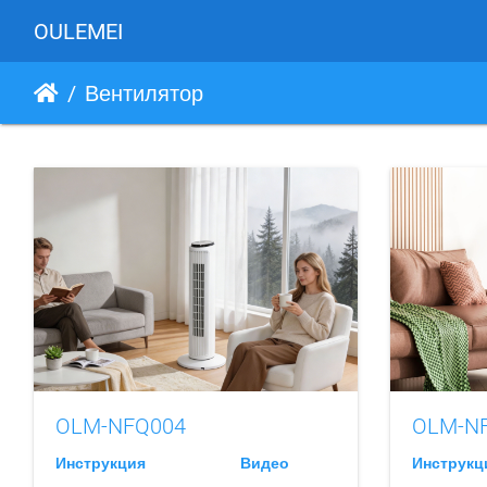
OULEMEI
Вентилятор
OLM-NFQ004
OLM-N
Инструкция
Видео
Инструкц