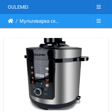
OULEMEI
Мультиварка скороварка