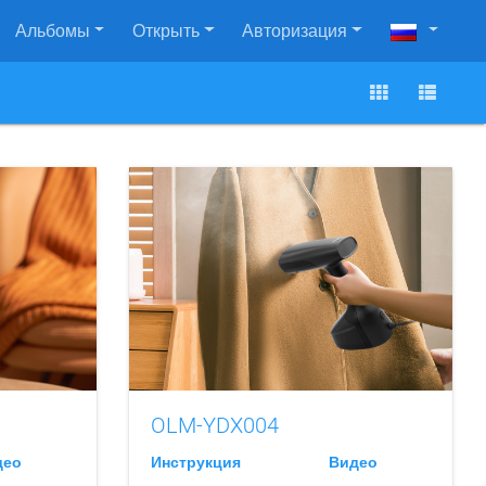
Альбомы
Открыть
Авторизация
OLM-YDX004
део
Инструкция
Видео