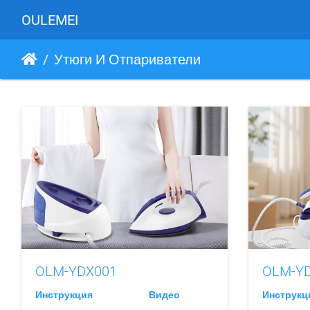
OULEMEI
Утюги И Отпариватели
OLM-YDX001
OLM-Y
Инструкция
Видео
Инструкц