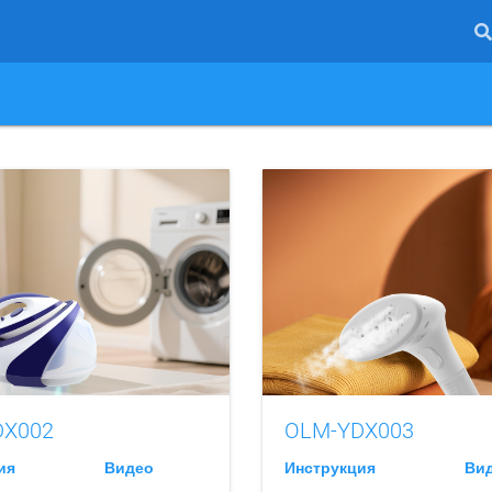
DX002
OLM-YDX003
ия
Видео
Инструкция
Ви