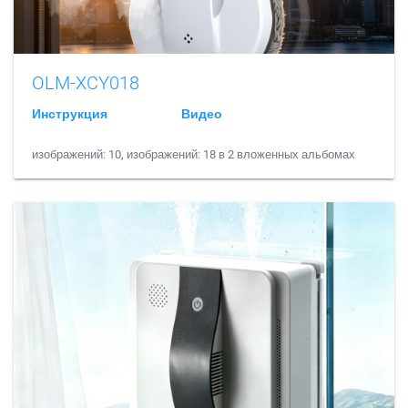
OLM-XCY018
Инструкция
Видео
изображений: 10, изображений: 18 в 2 вложенных альбомах