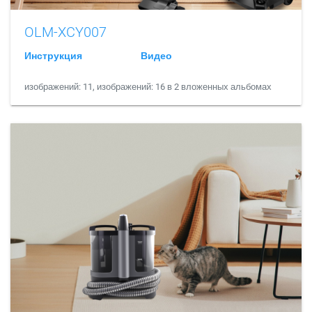
OLM-XCY007
Инструкция
Видео
изображений: 11, изображений: 16 в 2 вложенных альбомах