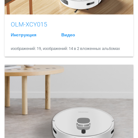
OLM-XCY015
Инструкция
Видео
изображений: 19, изображений: 14 в 2 вложенных альбомах