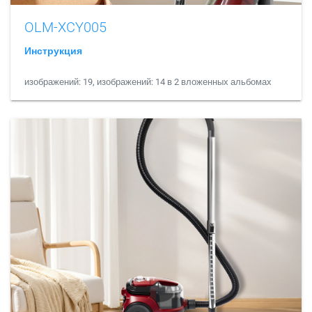
OLM-XCY005
Инструкция
изображений: 19, изображений: 14 в 2 вложенных альбомах