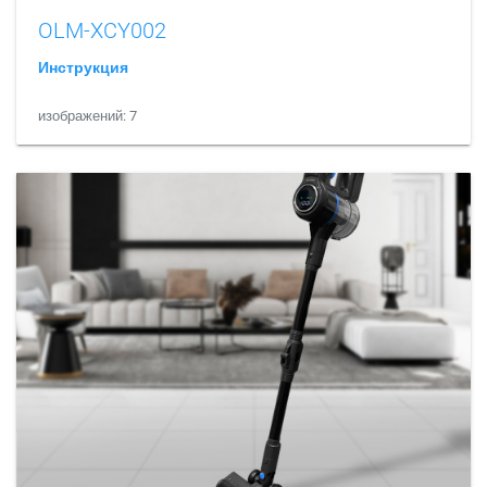
OLM-XCY002
Инструкция
изображений: 7