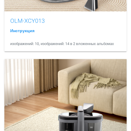
OLM-XCY013
Инструкция
изображений: 10, изображений: 14 в 2 вложенных альбомах