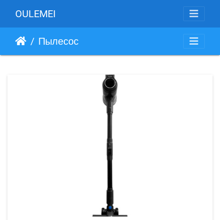
OULEMEI
Пылесос