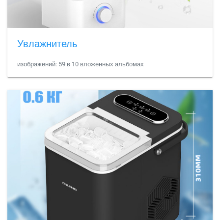
Увлажнитель
изображений: 59 в 10 вложенных альбомах