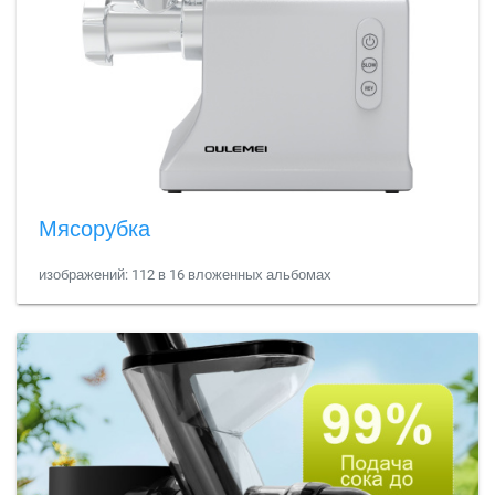
Мясорубка
изображений: 112 в 16 вложенных альбомах