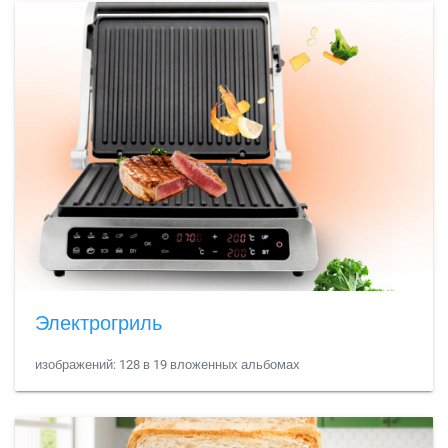
Электрогриль
изображений: 128 в 19 вложенных альбомах