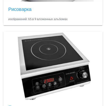
Рисоварка
изображений: 65 в 9 вложенных альбомах