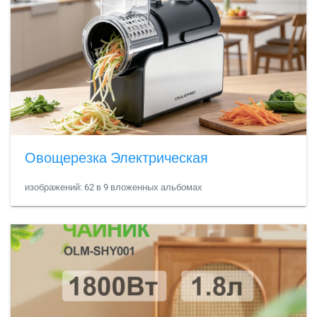
Овощерезка Электрическая
изображений: 62 в 9 вложенных альбомах