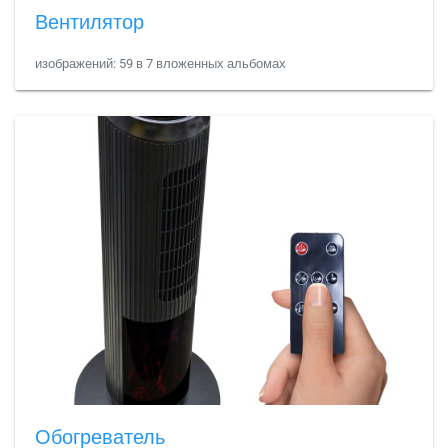
Вентилятор
изображений: 59 в 7 вложенных альбомах
Обогреватель