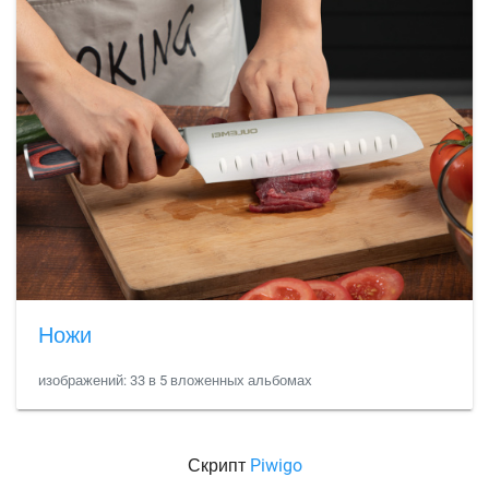
Ножи
изображений: 33 в 5 вложенных альбомах
Скрипт
Piwigo