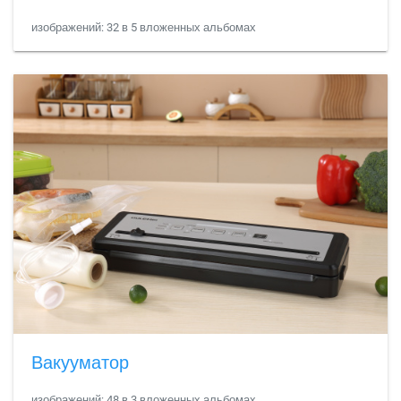
изображений: 32 в 5 вложенных альбомах
Вакууматор
изображений: 48 в 3 вложенных альбомах