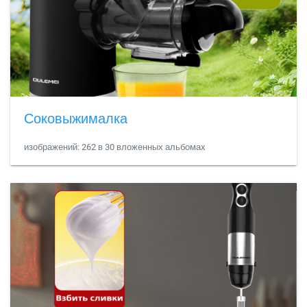
Соковыжималка
изображений: 262 в 30 вложенных альбомах