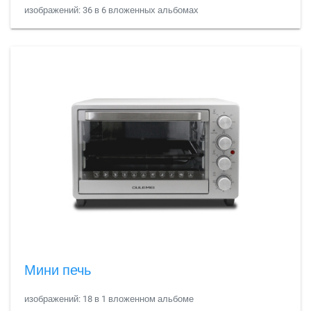
изображений: 36 в 6 вложенных альбомах
Мини печь
изображений: 18 в 1 вложенном альбоме