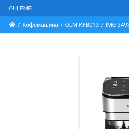
OULEMEI
Кофемашина
OLM-KFB013
IMG 349