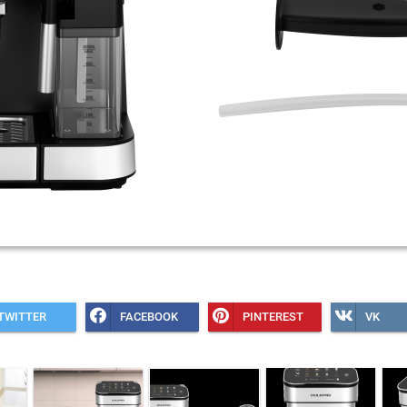
TWITTER
FACEBOOK
PINTEREST
VK