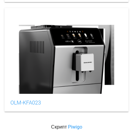
OLM-KFA023
Скрипт
Piwigo