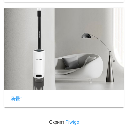
场景1
Скрипт
Piwigo