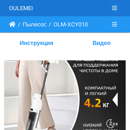
OULEMEI
Пылесос
OLM-XCY010
Инструкция
Видео