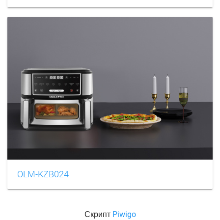
OLM-KZB024
Скрипт
Piwigo