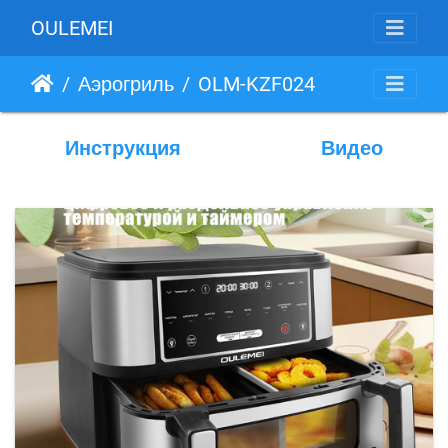
OULEMEI
Аэрогриль
OLM-KZF024
Инструкция
Видео