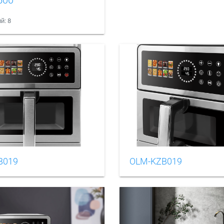
й: 8
B019
OLM-KZB019