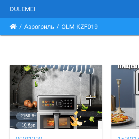
OULEMEI
Аэрогриль
OLM-KZF019
900*1200
1500*1