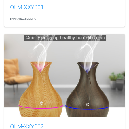
OLM-XXY001
изображений: 25
OLM-XXY002