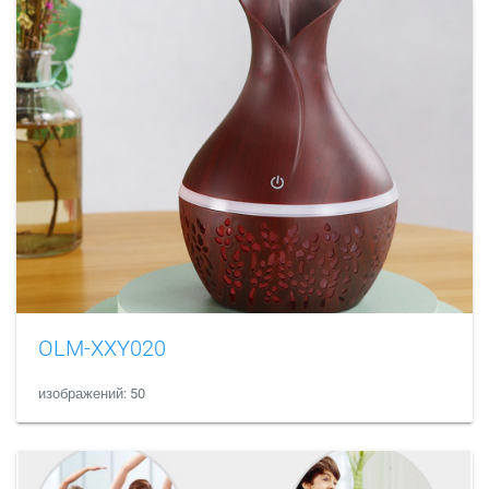
OLM-XXY020
изображений: 50