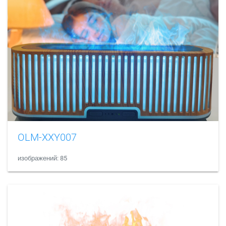
OLM-XXY007
изображений: 85